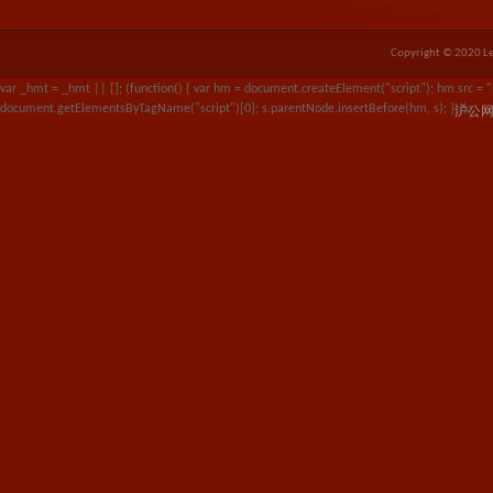
Copyright © 2020 Le
var _hmt = _hmt || []; (function() { var hm = document.createElement("script"); hm.src
document.getElementsByTagName("script")[0]; s.parentNode.insertBefore(hm, s); })();
沪公网安