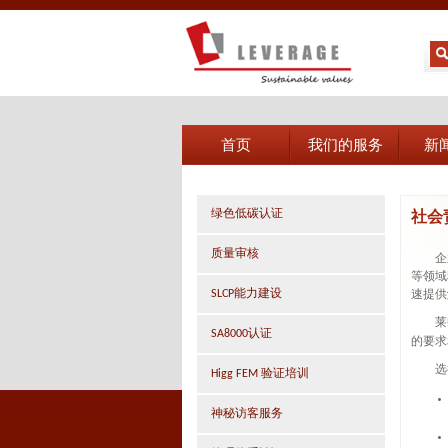
首页
我们的服务
新
绿色低碳认证
社会
质量审核
企
等领域
SLCP能力建设
速提供
莱
SA8000认证
的要求
选
Higg FEM 验证培训
神秘访客服务