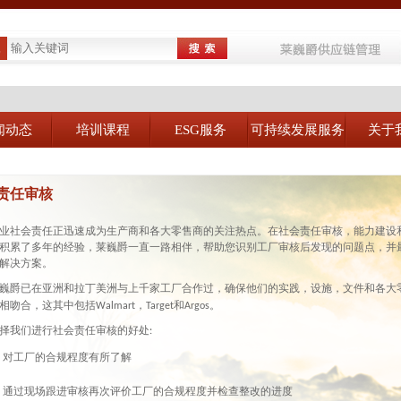
闻动态
培训课程
ESG服务
可持续发展服务
关于
责任审核
业社会责任正迅速成为生产商和各大零售商的关注热点。在社会责任审核，能力建设
积累了多年的经验，莱巍爵一直一路相伴，帮助您识别工厂审核后发现的问题点，并
解决方案。
巍爵已在亚洲和拉丁美洲与上千家工厂合作过，确保他们的实践，设施，文件和各大
，
和
。
相吻合，这其中包括Walmart
Target
Argos
择我们进行社会责任审核的好处:
对工厂的合规程度有所了解
通过现场跟进审核再次评价工厂的合规程度并检查整改的进度