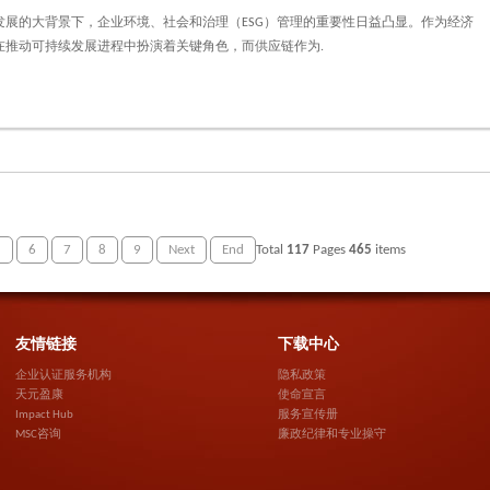
发展的大背景下，企业环境、社会和治理（ESG）管理的重要性日益凸显。作为经济
在推动可持续发展进程中扮演着关键角色，而供应链作为.
5
6
7
8
9
Next
End
Total
117
Pages
465
items
友情链接
下载中心
企业认证服务机构
隐私政策
天元盈康
使命宣言
Impact Hub
服务宣传册
MSC咨询
廉政纪律和专业操守